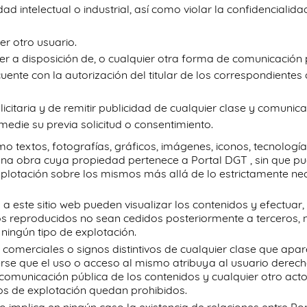
d intelectual o industrial, así como violar la confidencialid
er otro usuario.
oner a disposición de, o cualquier otra forma de comunicación
uente con la autorización del titular de los correspondientes
citaria y de remitir publicidad de cualquier clase y comunica
medie su previa solicitud o consentimiento.
mo textos, fotografías, gráficos, imágenes, iconos, tecnologí
 una obra cuya propiedad pertenece a Portal DGT , sin que p
plotación sobre los mismos más allá de lo estrictamente nec
n a este sitio web pueden visualizar los contenidos y efectuar
 reproducidos no sean cedidos posteriormente a terceros, ni
ningún tipo de explotación.
omerciales o signos distintivos de cualquier clase que apar
erse que el uso o acceso al mismo atribuya al usuario derec
 o comunicación pública de los contenidos y cualquier otro a
hos de explotación quedan prohibidos.