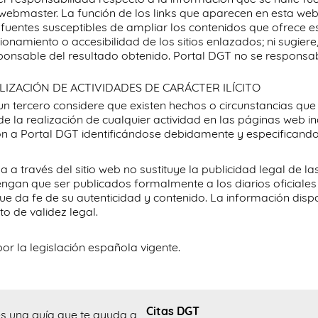
webmaster. La función de los links que aparecen en esta web
s fuentes susceptibles de ampliar los contenidos que ofrece e
ionamiento o accesibilidad de los sitios enlazados; ni sugiere,
onsable del resultado obtenido. Portal DGT no se responsabi
LIZACIÓN DE ACTIVIDADES DE CARÁCTER ILÍCITO
n tercero considere que existen hechos o circunstancias que re
de la realización de cualquier actividad en las páginas web in
ión a Portal DGT identificándose debidamente y especificando
a a través del sitio web no sustituye la publicidad legal de la
engan que ser publicados formalmente a los diarios oficiales
ue da fe de su autenticidad y contenido. La información disp
o de validez legal.
or la legislación española vigente.
Citas DGT
es una guía que te ayuda a