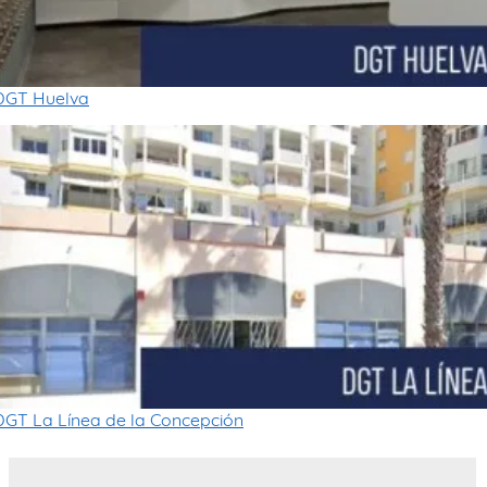
DGT Huelva
DGT La Línea de la Concepción