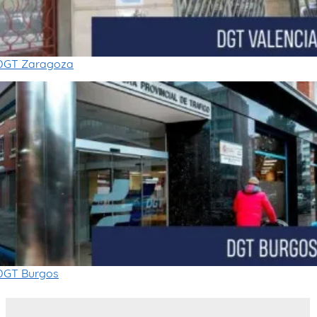
DGT Zaragoza
DGT Burgos